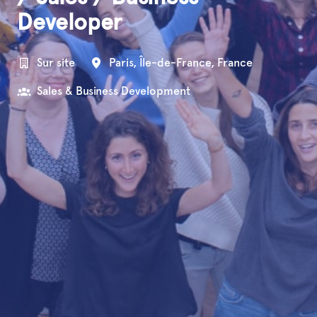
Developer
Sur site
Paris
,
Île-de-France
,
France
Sales & Business Development