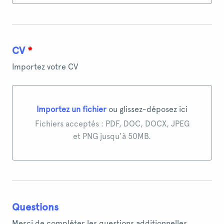
CV
*
Importez votre CV
Importez un fichier
ou glissez-déposez ici
Importez un fichier ou glissez-déposez ici
Fichiers acceptés : PDF, DOC, DOCX, JPEG
et PNG jusqu'à 50MB.
Questions
Merci de compléter les questions additionnelles