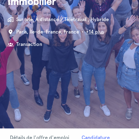
Immobilier
Sur site, À distance / Télétravail , Hybride
Paris
,
Île-de-France
,
France
•
+14 plus
Transaction
Détails de l'offre d'emploi
Candidature