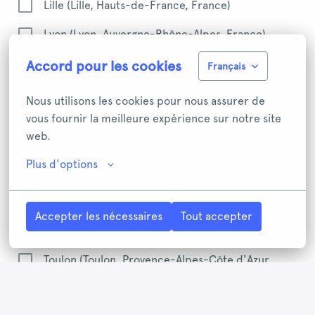
Lille (Lille, Hauts-de-France, France)
Lyon (Lyon, Auvergne-Rhône-Alpes, France)
Marseille (Marseille, Provence-Alpes-Côte
Accord pour les cookies
Français
d'Azur, France)
Nous utilisons les cookies pour nous assurer de 
Nantes (Nantes, Pays de la Loire, France)
vous fournir la meilleure expérience sur notre site 
web.
Nice (Nice, Provence-Alpes-Côte d'Azur,
France)
Plus d'options
Paris (8 Cité Paradis , Paris, Île-de-France,
France)
Accepter les nécessaires
Tout accepter
Strasbourg (Strasbourg, Grand Est, France)
Toulon (Toulon, Provence-Alpes-Côte d'Azur,
France)
Toulouse (Toulouse, Occitanie, France)