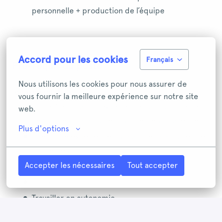
personnelle + production de l’équipe
Accord pour les cookies
Français
Pré-requis du poste
Nous utilisons les cookies pour nous assurer de 
Idéalement, tu as
vous fournir la meilleure expérience sur notre site 
Entre 3 et 10 ans d'expérience dans un rôle de
web.
négociateur immobilier ou directeur d’agence
Plus d'options
Une solide expérience du marché immobilier de
ton secteur
Accepter les nécessaires
Tout accepter
Le sens du service client
Un excellent relationnel
Travailler en autonomie