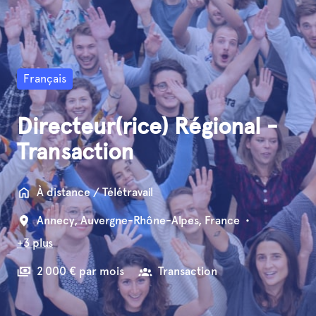
Français
Directeur(rice) Régional -
Transaction
À distance / Télétravail
Annecy
,
Auvergne-Rhône-Alpes
,
France
•
+3 plus
2 000 € par mois
Transaction