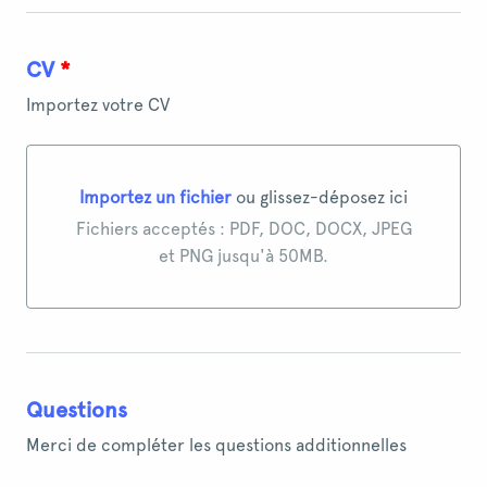
CV
*
Importez votre CV
Importez un fichier
ou glissez-déposez ici
Importez un fichier ou glissez-déposez ici
Fichiers acceptés : PDF, DOC, DOCX, JPEG
et PNG jusqu'à 50MB.
Questions
Merci de compléter les questions additionnelles