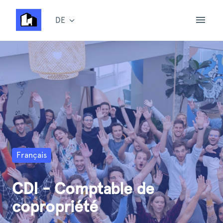
Zum
Inhalt
DE
Startseite
springen
Français
CDI - Comptable de
copropriété