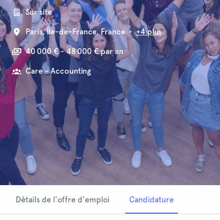
Sur site
Paris
,
Île-de-France
,
France
•
+4 plus
40 000 € - 48 000 € par an
Care - Accounting
Détails de l'offre d'emploi
Candidature