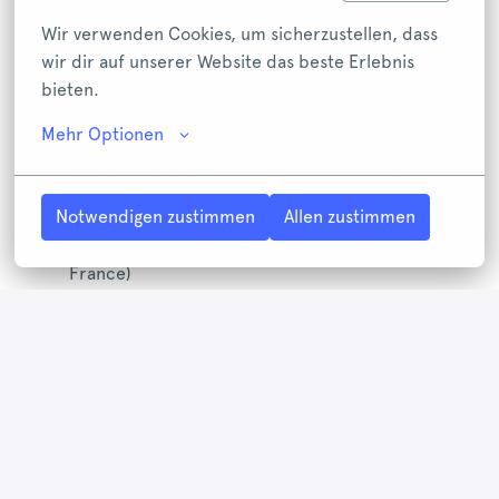
France)
Wir verwenden Cookies, um sicherzustellen, dass 
Bordeaux (Bordeaux, Nouvelle-Aquitaine,
wir dir auf unserer Website das beste Erlebnis 
France)
bieten.
Lyon (Lyon, Auvergne-Rhône-Alpes, France)
Mehr Optionen
Marseille (Marseille, Provence-Alpes-Côte
d'Azur, France)
Notwendigen zustimmen
Allen zustimmen
Paris (8 Cité Paradis , Paris, Île-de-France,
France)
Tous les champs marqués d'un
*
sont requis.