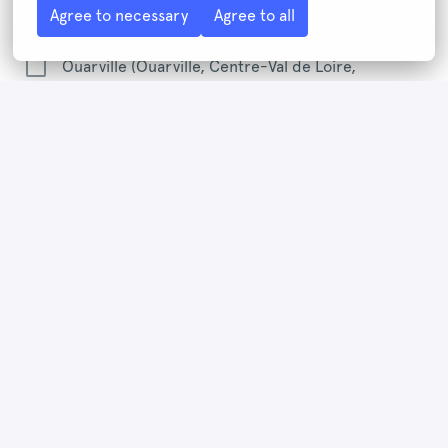
Agree to necessary
Agree to all
Nîmes (Nîmes, Occitanie, France)
Ouarville (Ouarville, Centre-Val de Loire,
France)
Oyonnax (Oyonnax, Auvergne-Rhône-Alpes,
France)
Perpignan (Perpignan, Occitanie, France)
Quimper (Quimper, Bretagne, France)
Saint-Brieuc (Saint Brieuc, Bretagne, France)
Saint-Denis (Saint-Denis, La Réunion, France)
Saint-Junien (Saint-Junien, Nouvelle-Aquitaine,
France)
Sainte-Clotilde (Sainte-Clotilde, La Réunion,