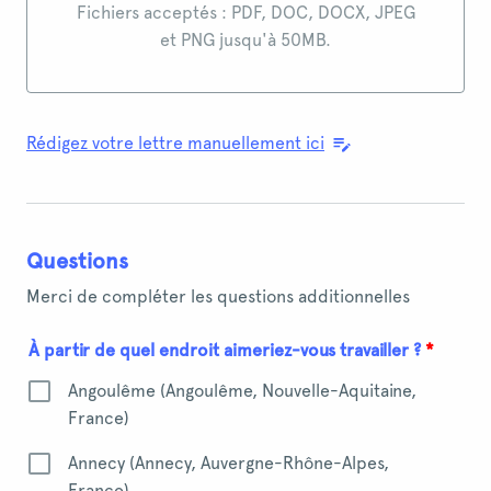
Importez un fichier ou glissez-déposez ici
Fichiers acceptés : PDF, DOC, DOCX, JPEG
et PNG jusqu'à 50MB.
Rédigez votre lettre manuellement ici
Questions
Merci de compléter les questions additionnelles
À partir de quel endroit aimeriez-vous travailler ?
*
Angoulême (Angoulême, Nouvelle-Aquitaine,
France)
Annecy (Annecy, Auvergne-Rhône-Alpes,
France)