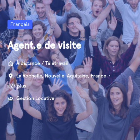
Français
Agent.e de visite
À distance / Télétravail
La Rochelle
,
Nouvelle-Aquitaine
,
France
•
+27 plus
Gestion Locative