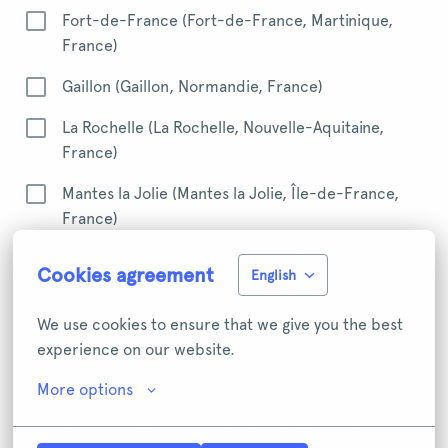
Fort-de-France (Fort-de-France, Martinique,
France)
Gaillon (Gaillon, Normandie, France)
La Rochelle (La Rochelle, Nouvelle-Aquitaine,
France)
Mantes la Jolie (Mantes la Jolie, Île-de-France,
France)
Martigues (Martigues, Provence-Alpes-Côte
Cookies agreement
English
d'Azur, France)
We use cookies to ensure that we give you the best 
Montceau-les-Mines (Montceau-les-Mines,
experience on our website.
Bourgogne-Franche-Comté, France)
More options
Morlaix (Morlaix, Bretagne, France)
Narbonne (Narbonne, Occitanie, France)