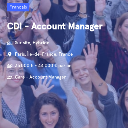
Français
CDI - Account Manager
Sur site, Hybride
Paris
,
Île-de-France
,
France
35 000 € - 44 000 € par an
Care - Account Manager