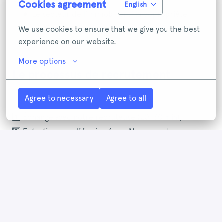
Cookies agreement
English
Le secteur de l'immobilier / la copropriété
t'intéresse.
We use cookies to ensure that we give you the best 
experience on our website.
More options
Le processus de recrutement
Agree to necessary
Agree to all
1️⃣ Échange avec notre recruteuse (20-30 min),
2️⃣ Entretien avec l'équipe (un·e Manager et un·e
membre de l'équipe) pour un cas pratique (1h en
visio),
3️⃣ Entretien avec la Head of Account Manager et la VP
Care (30 min en visio ou au bureau),
4️⃣ Prise de référence, puis offre 🎉