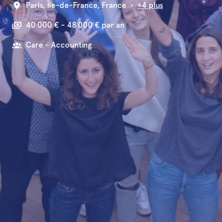
Paris
,
Île-de-France
,
France
•
+4 plus
40 000 € - 48 000 € par an
Care - Accounting