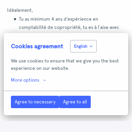
Idéalement,
Tu as minimum 4 ans d’expérience en
comptabilité de copropriété, tu es à l’aise avec
les chiffres et très rigoureux·se,
Tu as déjà eu une première expérience en
Cookies agreement
English
relation client et il te tient à cœur de satisfaire
We use cookies to ensure that we give you the best 
tes clients,
experience on our website.
Tu es pédagogue,
More options
Tu as une vraie appétence pour la partie Produit,
Agree to necessary
Agree to all
Déroulement des entretiens :
Entretien téléphonique RH (20 min)
Rencontre avec deux membres de l'équipe + cas