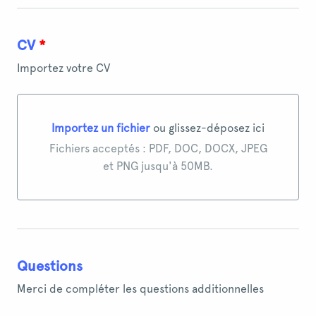
CV
*
Importez votre CV
Importez un fichier
ou glissez-déposez ici
Importez un fichier ou glissez-déposez ici
Fichiers acceptés : PDF, DOC, DOCX, JPEG
et PNG jusqu'à 50MB.
Questions
Merci de compléter les questions additionnelles