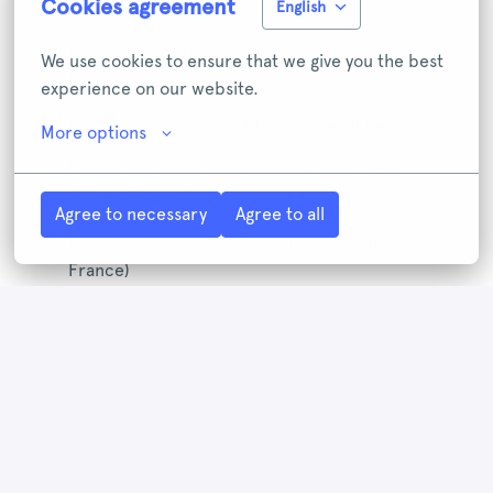
Cookies agreement
France)
English
Bordeaux (Bordeaux, Nouvelle-Aquitaine,
We use cookies to ensure that we give you the best 
France)
experience on our website.
Lyon (Lyon, Auvergne-Rhône-Alpes, France)
More options
Marseille (Marseille, Provence-Alpes-Côte
d'Azur, France)
Agree to necessary
Agree to all
Paris (8 Cité Paradis , Paris, Île-de-France,
France)
Tous les champs marqués d'un
*
sont requis.