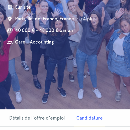
Sur site
Paris
,
Île-de-France
,
France
•
+4 plus
40 000 € - 48 000 € par an
Care - Accounting
Détails de l'offre d'emploi
Candidature