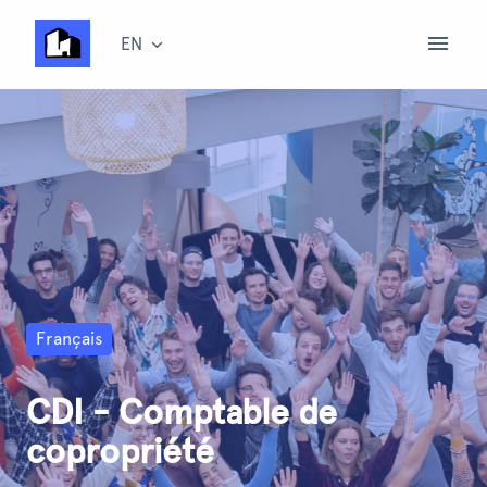
Skip
to
EN
Homepage
content
Français
CDI - Comptable de
copropriété