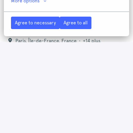
More options
Entretien
en Visio ou en présentiel avec Simon +
Rodolphe (le directeur commercial)
Agree to necessary
Agree to all
Sur site, À distance / Télétravail , Hybride
Paris
,
Île-de-France
,
France
•
+14 plus
Transaction
Postuler
ou
Apply with Linkedin
indisponible
Mettre à jour les cookies