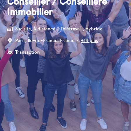
Conseiller / Conseillère
Immobilier
Sur site, À distance / Télétravail , Hybride
Paris
,
Île-de-France
,
France
•
+14 plus
Transaction