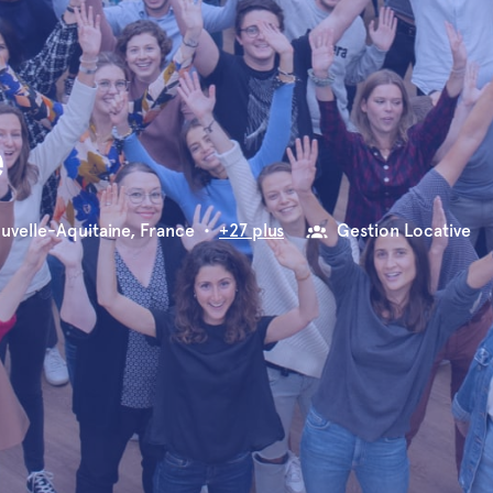
e
uvelle-Aquitaine
,
France
•
+27 plus
Gestion Locative