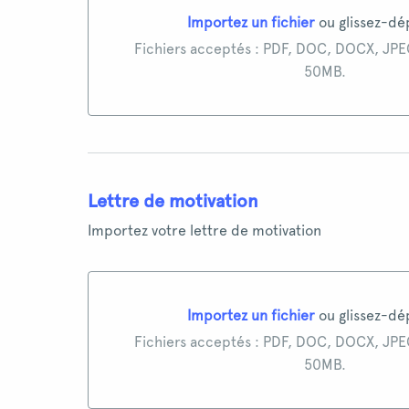
Importez un fichier
ou glissez-dé
Importez un fichier ou glissez-déposez ici
Fichiers acceptés : PDF, DOC, DOCX, JPE
50MB.
Lettre de motivation
Importez votre lettre de motivation
Importez un fichier
ou glissez-dé
Importez un fichier ou glissez-déposez ici
Fichiers acceptés : PDF, DOC, DOCX, JPE
50MB.