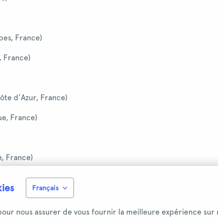
es, France)
, France)
ôte d'Azur, France)
ue, France)
e, France)
nce, France)
kies
Français
 d'Azur, France)
 pour nous assurer de vous fournir la meilleure expérience sur 
, Bourgogne-Franche-Comté, France)