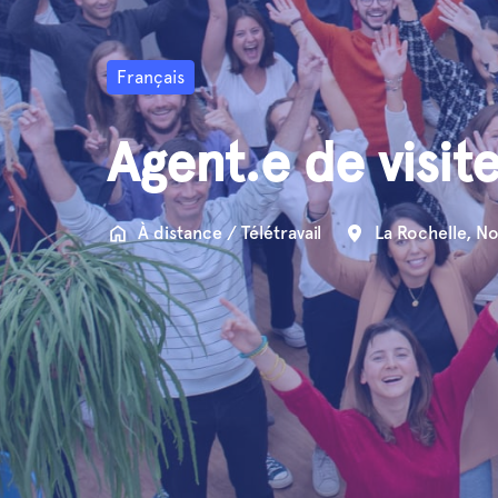
Français
Agent.e de visit
À distance / Télétravail
La Rochelle
,
No