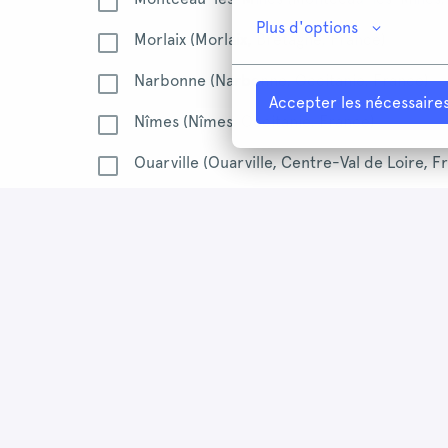
Plus d'options
Morlaix (Morlaix, Bretagne, France)
Narbonne (Narbonne, Occitanie, France)
Accepter les nécessaire
Nîmes (Nîmes, Occitanie, France)
Ouarville (Ouarville, Centre-Val de Loire, F
Oyonnax (Oyonnax, Auvergne-Rhône-Alpes,
Perpignan (Perpignan, Occitanie, France)
Quimper (Quimper, Bretagne, France)
Saint-Brieuc (Saint Brieuc, Bretagne, Franc
Saint-Denis (Saint-Denis, La Réunion, Franc
Saint-Junien (Saint-Junien, Nouvelle-Aquita