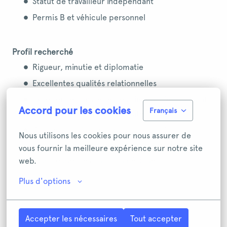
Statut de travailleur indépendant
Permis B et véhicule personnel
Profil recherché
Rigueur, minutie et diplomatie
Excellentes qualités relationnelles
Expérience dans le secteur immobilier, incluant
Accord pour les cookies
Français
la réalisation d’EDL et de visites
Disponibilité flexible, avec possibilité
Nous utilisons les cookies pour nous assurer de 
d’intervention en dehors des heures de bureau
vous fournir la meilleure expérience sur notre site 
Aisance avec les outils numériques
web.
Plus d'options
À distance / Télétravail
Accepter les nécessaires
Tout accepter