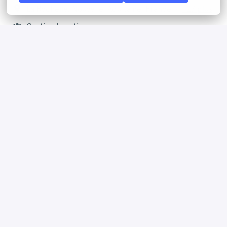
La Rochelle
,
Nouvelle-Aquitaine
,
France
•
+27 plus
Gestion Locative
Postuler
ou
Apply with Linkedin
indisponible
Mettre à jour les cookies
Apply with Indeed
indisponible
Mettre à jour les cookies
Postuler avec XING