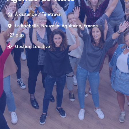
À distance / Télétravail
La Rochelle
,
Nouvelle-Aquitaine
,
France
•
+27 plus
Gestion Locative