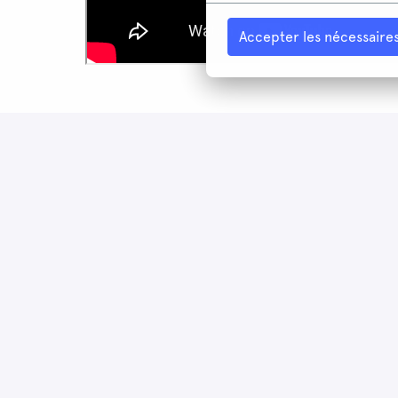
Accepter les nécessaire
vor Ort, Hybrid
Berlin
,
Berlin
,
Deutschland
Care