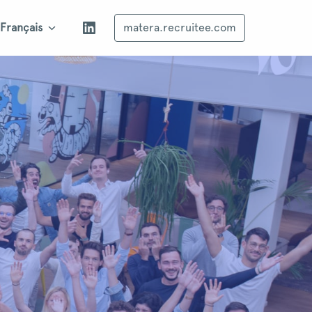
Français
matera.recruitee.com