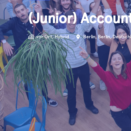
(Junior) Accoun
vor Ort, Hybrid
Berlin
,
Berlin
,
Deutsch