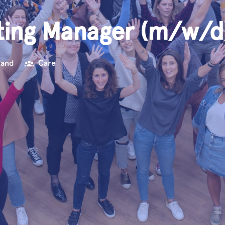
ting Manager (m/w/d)
land
Care