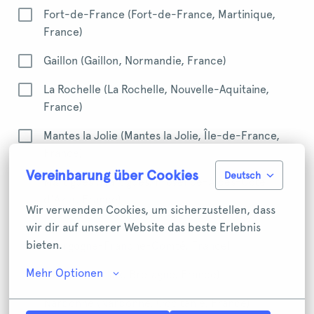
Fort-de-France (Fort-de-France, Martinique,
France)
Gaillon (Gaillon, Normandie, France)
La Rochelle (La Rochelle, Nouvelle-Aquitaine,
France)
Mantes la Jolie (Mantes la Jolie, Île-de-France,
France)
Vereinbarung über Cookies
Deutsch
Martigues (Martigues, Provence-Alpes-Côte
d'Azur, France)
Wir verwenden Cookies, um sicherzustellen, dass 
wir dir auf unserer Website das beste Erlebnis 
Montceau-les-Mines (Montceau-les-Mines,
bieten.
Bourgogne-Franche-Comté, France)
Mehr Optionen
Morlaix (Morlaix, Bretagne, France)
Narbonne (Narbonne, Occitanie, France)