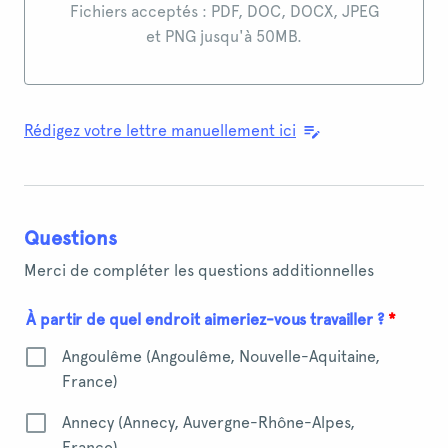
Importez un fichier ou glissez-déposez ici
Fichiers acceptés : PDF, DOC, DOCX, JPEG
et PNG jusqu'à 50MB.
Rédigez votre lettre manuellement ici
Questions
Merci de compléter les questions additionnelles
À partir de quel endroit aimeriez-vous travailler ?
*
Angoulême (Angoulême, Nouvelle-Aquitaine,
France)
Annecy (Annecy, Auvergne-Rhône-Alpes,
France)