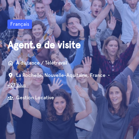
Français
Agent.e de visite
À distance / Télétravail
La Rochelle
,
Nouvelle-Aquitaine
,
France
•
+27 plus
Gestion Locative