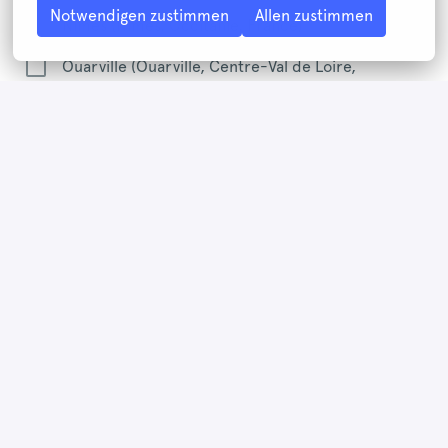
Notwendigen zustimmen
Allen zustimmen
Nîmes (Nîmes, Occitanie, France)
Ouarville (Ouarville, Centre-Val de Loire,
France)
Oyonnax (Oyonnax, Auvergne-Rhône-Alpes,
France)
Perpignan (Perpignan, Occitanie, France)
Quimper (Quimper, Bretagne, France)
Saint-Brieuc (Saint Brieuc, Bretagne, France)
Saint-Denis (Saint-Denis, La Réunion, France)
Saint-Junien (Saint-Junien, Nouvelle-Aquitaine,
France)
Sainte-Clotilde (Sainte-Clotilde, La Réunion,